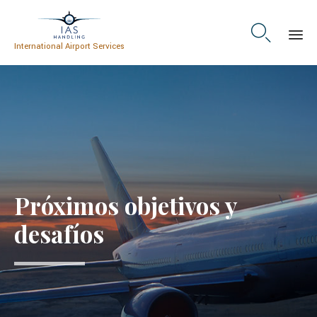

International Airport Services
Skip
to
content
Próximos objetivos y
desafíos